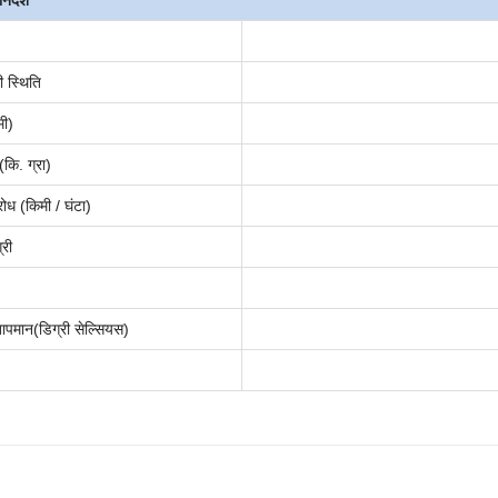
िर्देश
 स्थिति
मी)
कि. ग्रा)
ोध (किमी / घंटा)
्री
ापमान(
डिग्री सेल्सियस
)