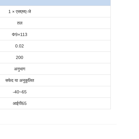
1 × एसएमए-जे
तल
Φ9×113
0.02
200
अनुभाग
सफेद या अनुकूलित
-40
~
65
आईपी
6
5