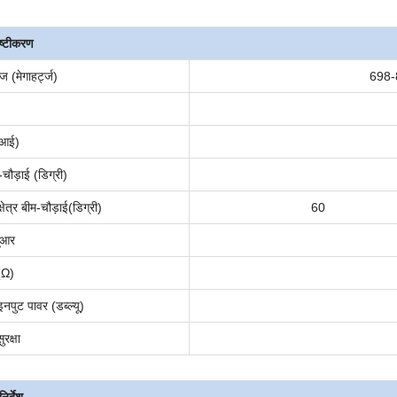
दिष्टीकरण
रेंज (मेगाहर्ट्ज)
698-
ीआई)
-
चौड़ाई (डिग्री)
षेत्र
बीम-चौड़ाई
(डिग्री)
60
यूआर
 (Ω)
पुट पावर (डब्ल्यू)
रक्षा