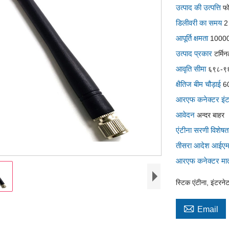
उत्पाद की उत्पत्ति
फ
डिलीवरी का समय
2
आपूर्ति क्षमता
1000
उत्पाद प्रकार
टर्मि
आवृति सीमा
६९८-९६
क्षैतिज बीम चौड़ाई
6
आरएफ कनेक्टर इं
आवेदन
अन्दर बाहर
एंटीना सरणी विशे
तीसरा आदेश आईए
आरएफ कनेक्टर मात
स्टिक एंटीना, इंटरन

Email