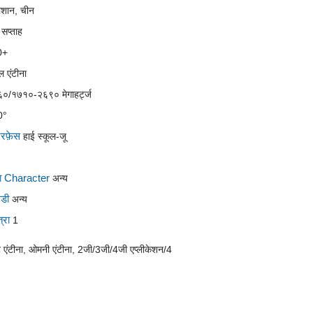
ोशान, चीन
 सप्ताह
0+
नल एंटीना
०/१७१०-२६९० मेगाहर्ट्ज
0°
टरफ़ेस
हाई स्कूल-जू
षता Character
अन्य
मडी
अन्य
्रा
1
ेट एंटीना, ओमनी एंटीना, 2जी/3जी/4जी एप्लीकेशन/4