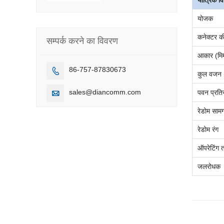
यांत्रिक विन
योजक
कनेक्टर की
सम्पर्क करने का विवरण
आकार (मि
86-757-87830673

कुल वजन (
sales@diancomm.com
पवन प्रतिर

रेडोम सामग
रेडोम रंग
ऑपरेटिंग
त
जलरोधक