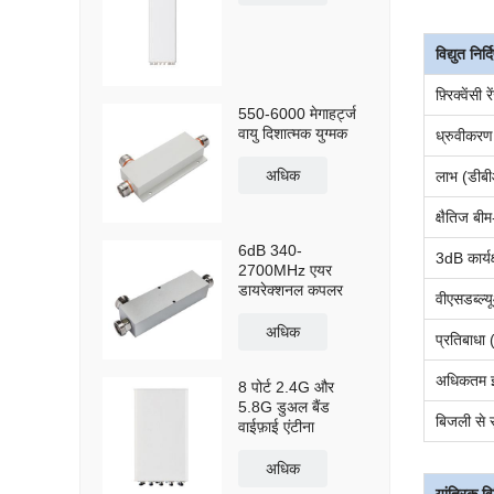
विद्युत निर्
फ़्रिक्वेंसी 
550-6000 मेगाहर्ट्ज
वायु दिशात्मक युग्मक
ध्रुवीकरण
अधिक
लाभ (डीब
क्षैतिज बीम
6dB 340-
3dB कार्यक्
2700MHz एयर
डायरेक्शनल कपलर
वीएसडब्ल्
अधिक
प्रतिबाधा
अधिकतम इन
8 पोर्ट 2.4G और
5.8G डुअल बैंड
बिजली से सु
वाईफ़ाई एंटीना
अधिक