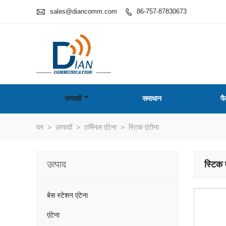

sales@diancomm.com
86-757-87830673

उत्पादों
समाधान
फै
घर
>
उत्पादों
>
टर्मिनल एंटेना
>
स्टिक एंटीना
उत्पाद
स्टिक 
बेस स्टेशन एंटेना
एंटेना