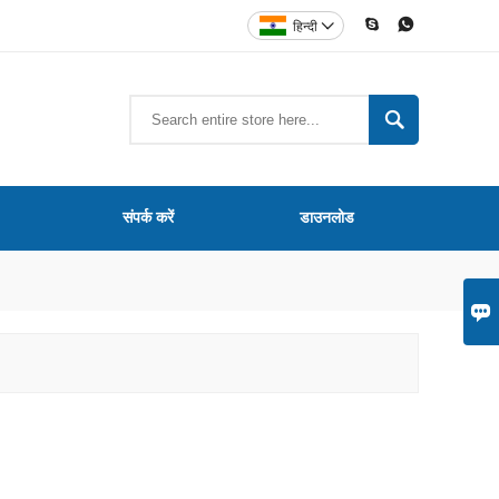


हिन्दी


संपर्क करें
डाउनलोड
