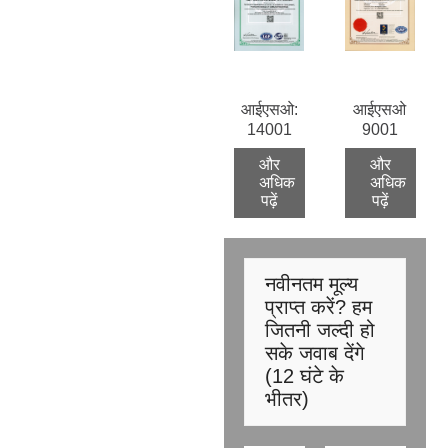
आईएसओ:
आईएसओ
14001
9001
और
और
अधिक
अधिक
पढ़ें
पढ़ें
नवीनतम मूल्य
प्राप्त करें? हम
जितनी जल्दी हो
सके जवाब देंगे
(12 घंटे के
भीतर)