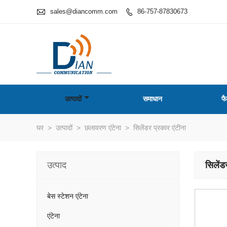

sales@diancomm.com
86-757-87830673

उत्पादों
समाधान
फै
घर
>
उत्पादों
>
छलावरण एंटेना
>
सिलेंडर प्रकार एंटीना
उत्पाद
सिलेंड
बेस स्टेशन एंटेना
एंटेना