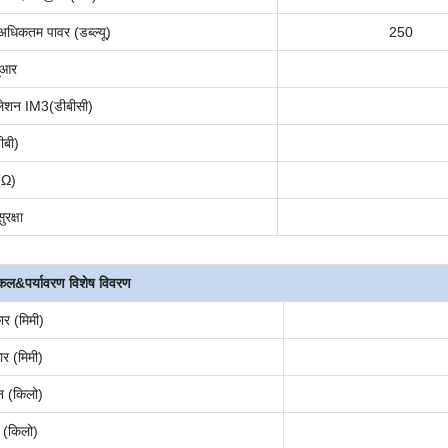
ट अधिकतम पावर (डब्ल्यू)
250
यूआर
ूलेशन IM3
(
डीबीसी
)
ीबी)
 (Ω)
रक्षा
िकल
&पर्यावरण
विशेष विवरण
ार (मिमी)
ार (मिमी)
न (किलो)
 (किलो)