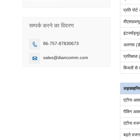
प्रति पोर्
वीएसडब्ल्
सम्पर्क करने का विवरण
इंटरमॉड्य
86-757-87830673

अलगाव (ड
प्रतिबाधा
sales@diancomm.com

बिजली से सु
लड़का
हन
एंटीना आक
पैकिंग आक
एंटीना वज
बढ़ते वजन