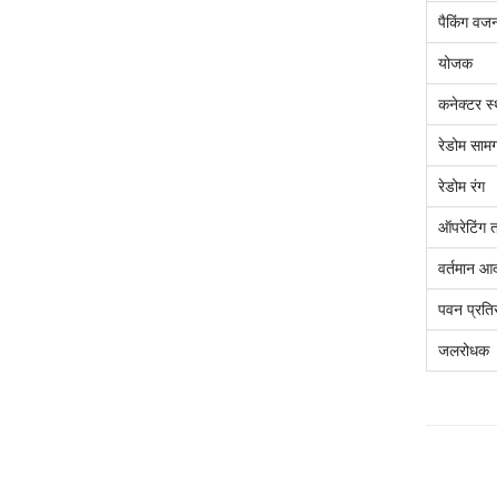
पैकिंग वज
योजक
कनेक्टर स
रेडोम सामग
रेडोम रंग
ऑपरेटिंग
वर्तमान आर्
पवन प्रतिर
जलरोधक