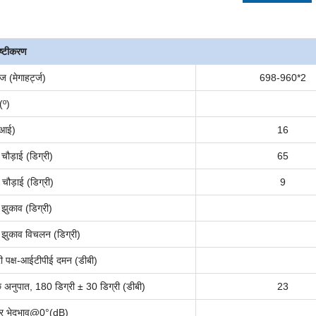
दिष्टीकरण
रेंज (मेगाहर्ट्ज)
698
-
960*2
(
º
)
ीआई)
16
 चौड़ाई (डिग्री)
65
चौड़ाई (डिग्री)
9
े झुकाव (डिग्री)
चे झुकाव विचलन (डिग्री)
 पक्ष
-
आईटी
पी
ई दमन (डीबी)
े
अनुपात, 180 डिग्री ± 30 डिग्री (डीबी)
23
लर भेदभाव@0°(dB)