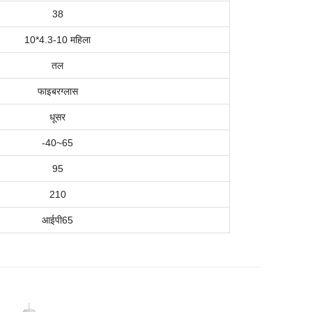
38
10*4.3-10 महिला
तल
फाइबरग्लास
धूसर
-
4
0
~
65
95
210
आईपी
6
5