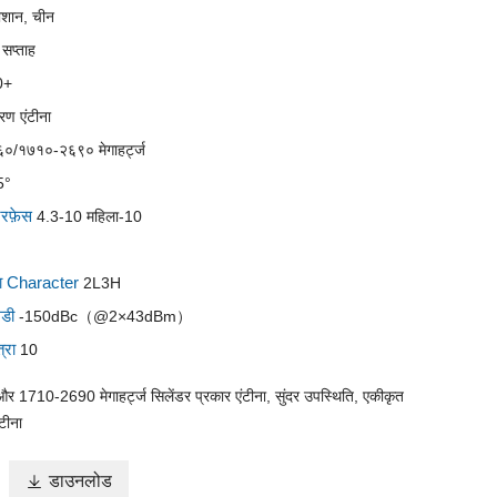
ोशान, चीन
 सप्ताह
0+
रण एंटीना
०/१७१०-२६९० मेगाहर्ट्ज
5°
टरफ़ेस
4.3-10 महिला-10
षता Character
2L3H
मडी
-150dBc（@2×43dBm）
्रा
10
 1710-2690 मेगाहर्ट्ज सिलेंडर प्रकार एंटीना, सुंदर उपस्थिति, एकीकृत
टीना

डाउनलोड