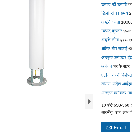
उत्पाद की उत्पत्ति
फ
डिलीवरी का समय
2
आपूर्ति क्षमता
1000
उत्पाद प्रकार
छलाव
आवृति सीमा
६९८-९६
क्षैतिज बीम चौड़ाई
6
आरएफ कनेक्टर इं
आवेदन
घर के बाहर
एंटीना सरणी विशे
तीसरा आदेश आईए
आरएफ कनेक्टर मात
10 पोर्ट 698-960 और
आरसीयू, उच्च लाभ एं

Email