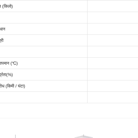
न (किलो)
्थान
्री
तापमान (℃)
द्रता(
%
)
ोध (किमी / घंटा)