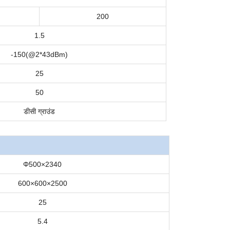
200
1.5
-1
50
(@2*43dBm
)
2
5
50
डीसी ग्राउंड
Φ500×2340
600×600×2500
25
5.4