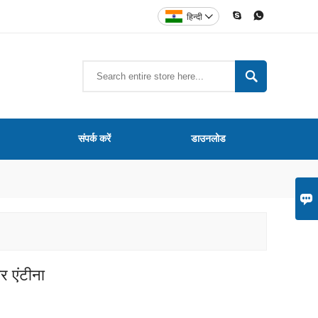


हिन्दी


संपर्क करें
डाउनलोड

र एंटीना