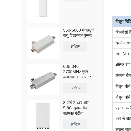
विद्युत निर्
550-6000 मेगाहर्ट्ज
फ़्रिक्वेंसी 
वायु दिशात्मक युग्मक
ध्रुवीकरण
अधिक
लाभ (डीब
क्षैतिज बीम
6dB 340-
2700MHz एयर
लंबवत बीम 
डायरेक्शनल कपलर
विद्युत नीच
अधिक
विद्युत नी
8 पोर्ट 2.4G और
पहला ऊपरी
5.8G डुअल बैंड
वाईफ़ाई एंटीना
आगे से पीछ
अधिक
क्रॉस-पो