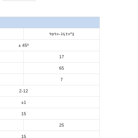
१७१०-२६९०*३
± 45º
17
65
7
2-12
±
1
15
25
15