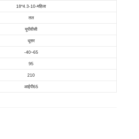
18*4.3-10-महिला
तल
यूपीवीसी
धूसर
-
4
0
~
65
95
210
आईपी
6
5