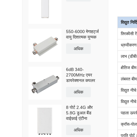
विद्युत निर्
550-6000 मेगाहर्ट्ज
फ़्रिक्वेंसी 
वायु दिशात्मक युग्मक
ध्रुवीकरण
अधिक
लाभ (डीब
क्षैतिज बीम
6dB 340-
2700MHz एयर
लंबवत बीम 
डायरेक्शनल कपलर
विद्युत नीच
अधिक
विद्युत नी
8 पोर्ट 2.4G और
पहला ऊपरी
5.8G डुअल बैंड
वाईफ़ाई एंटीना
क्रॉस-पो
अधिक
प्रति पोर्