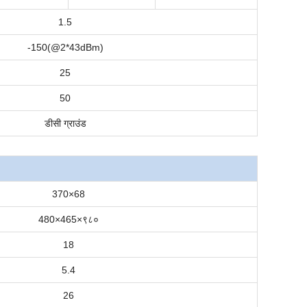
1.5
-1
50
(@2*43dBm
)
2
5
50
डीसी ग्राउंड
370×68
480
×465
×९८०
18
5.4
26