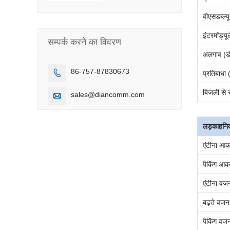
वीएसडब्ल्
इंटरमॉड्य
सम्पर्क करने का विवरण
अलगाव (ड
86-757-87830673

प्रतिबाधा
बिजली से सु
sales@diancomm.com

लड़का
हन
एंटीना आक
पैकिंग आक
एंटीना वज
बढ़ते वजन
पैकिंग वज