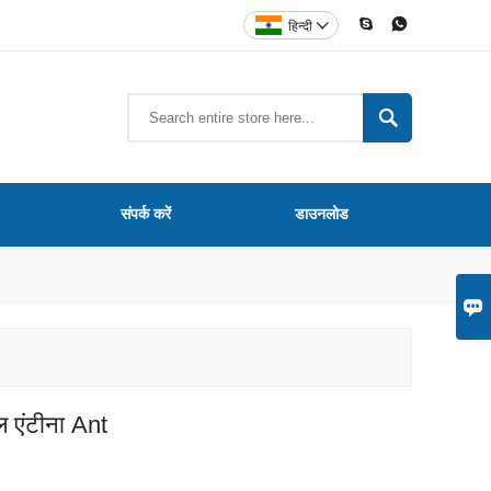


हिन्दी


संपर्क करें
डाउनलोड

ल एंटीना Ant