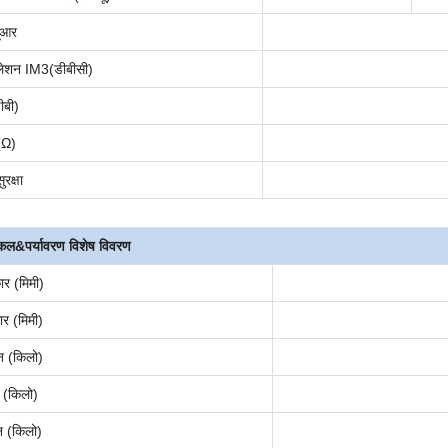
यूआर
ूलेशन IM3
(
डीबीसी
)
ीबी)
 (Ω)
रक्षा
िकल
&पर्यावरण
विशेष विवरण
ार (मिमी)
ार (मिमी)
न (किलो)
 (किलो)
न (किलो)