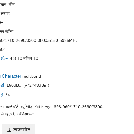
ोशान, चीन
 सप्ताह
0+
सेल एंटीना
60/1710-2690/3300-3800/5150-5925MHz
60°
टरफ़ेस
4.3-10 महिला-10
षता Character
multiband
मडी
-150dBc（@2×43dBm）
्रा
१८
ंटीना, मल्टीपोर्ट, म्यूटिबैंड, सीबीआरएस, 698-960/1710-2690/3300-
ाहर्ट्ज, सर्वदिशात्मक।

डाउनलोड