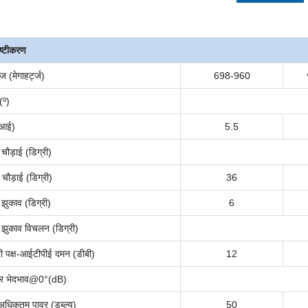
दिष्टीकरण
रेंज (मेगाहर्ट्ज)
698
-
960
(
º
)
ीआई)
5.5
 चौड़ाई (डिग्री)
चौड़ाई (डिग्री)
36
े झुकाव (डिग्री)
6
चे झुकाव विचलन (डिग्री)
 पक्ष
-
आईटी
पी
ई दमन (डीबी)
12
लर भेदभाव@0°(dB)
ट अधिकतम पावर (डब्ल्यू)
50