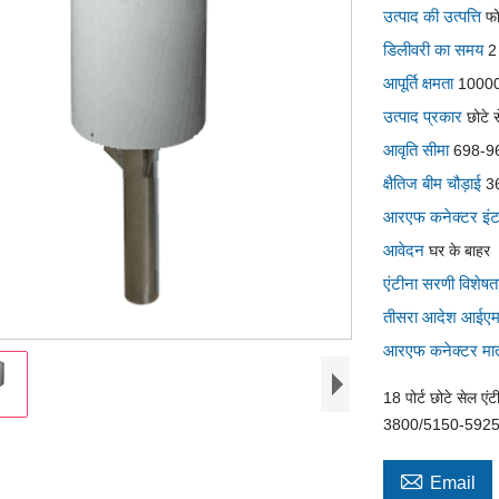
उत्पाद की उत्पत्ति
फ
डिलीवरी का समय
2
आपूर्ति क्षमता
1000
उत्पाद प्रकार
छोटे 
आवृति सीमा
698-9
क्षैतिज बीम चौड़ाई
3
आरएफ कनेक्टर इं
आवेदन
घर के बाहर
एंटीना सरणी विशे
तीसरा आदेश आईए
आरएफ कनेक्टर मात
18 पोर्ट छोटे सेल ए
3800/5150-5925 मेग

Email