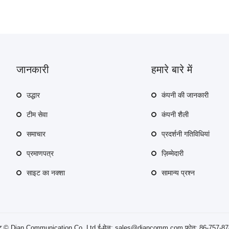
जानकारी
हमारे बारे में
उद्धार
कंपनी की जानकारी
टीम सेवा
कंपनी शैली
समाचार
प्रदर्शनी गतिविधियां
प्रमाणपत्र
ज़िम्मेदारी
साइट का नक्शा
सामान्य प्रश्न
इट © Dian Communication Co.,Ltd ई-मेल: sales@diancomm.com फोन: 86-757-8