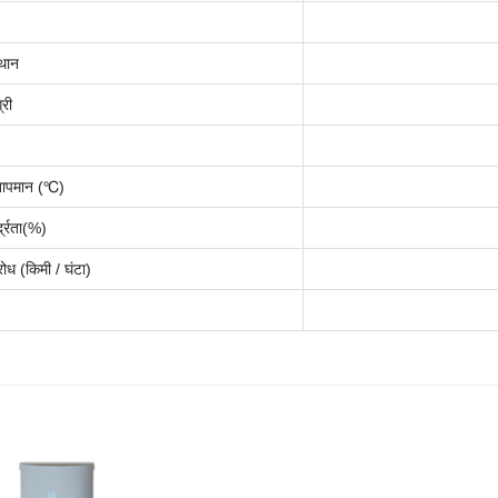
्थान
्री
तापमान (℃)
द्रता(
%
)
ोध (किमी / घंटा)