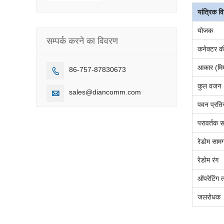
यांत्रिक विन
योजक
सम्पर्क करने का विवरण
कनेक्टर की
आकार (मि
86-757-87830673

कुल वजन (
sales@diancomm.com

पवन प्रतिर
परावर्तक स
रेडोम सामग
रेडोम रंग
ऑपरेटिंग
त
जलरोधक