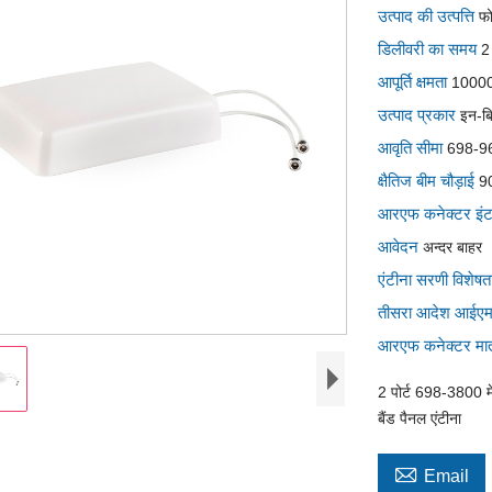
उत्पाद की उत्पत्ति
फ
डिलीवरी का समय
2
आपूर्ति क्षमता
1000
उत्पाद प्रकार
इन-बि
आवृति सीमा
698-9
क्षैतिज बीम चौड़ाई
9
आरएफ कनेक्टर इं
आवेदन
अन्दर बाहर
एंटीना सरणी विशे
तीसरा आदेश आईए
आरएफ कनेक्टर मात
2 पोर्ट 698-3800 मे
बैंड पैनल एंटीना

Email