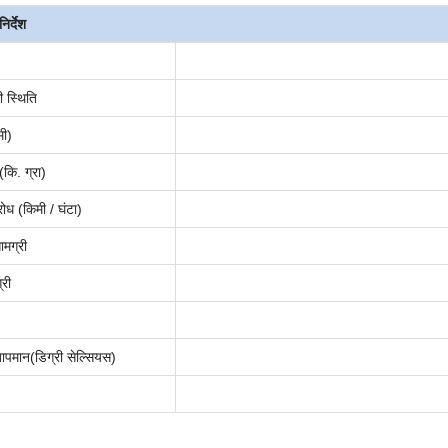
िर्देश
 स्थिति
मी)
कि. ग्रा)
ोध (किमी / घंटा)
ामग्री
्री
ापमान(
डिग्री सेल्सियस
)