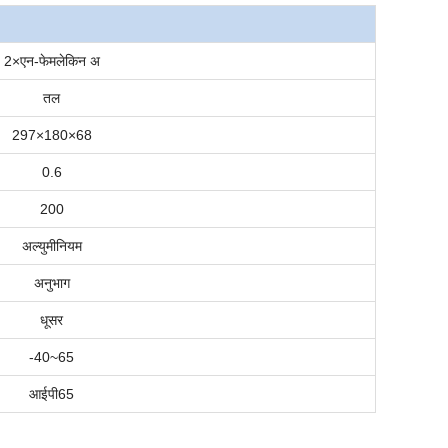
2×
एन-फेम
लेकिन अ
तल
297×180×68
0.6
200
अल्युमीनियम
अनुभाग
धूसर
-40
~
65
आईपी
6
5