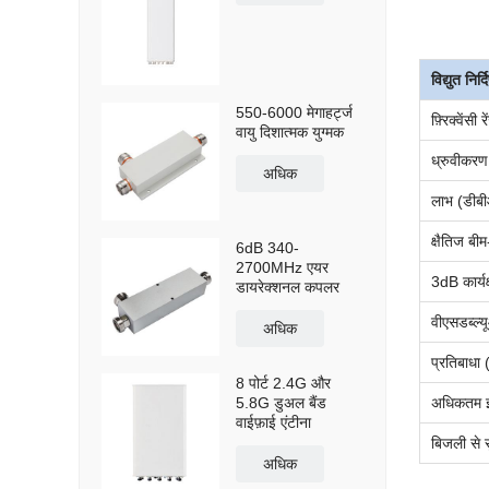
विद्युत निर्
550-6000 मेगाहर्ट्ज
फ़्रिक्वेंसी 
वायु दिशात्मक युग्मक
ध्रुवीकरण
अधिक
लाभ (डीब
क्षैतिज बीम
6dB 340-
2700MHz एयर
3dB कार्यक्
डायरेक्शनल कपलर
वीएसडब्ल्
अधिक
प्रतिबाधा
8 पोर्ट 2.4G और
अधिकतम इन
5.8G डुअल बैंड
वाईफ़ाई एंटीना
बिजली से सु
अधिक