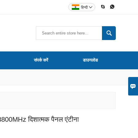


हिन्दी


संपर्क करें
डाउनलोड

-3800MHz दिशात्मक पैनल एंटीना