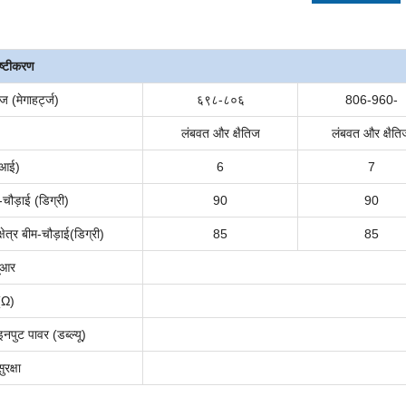
दिष्टीकरण
रेंज (मेगाहर्ट्ज)
६९८-८०६
806-960-
लंबवत और क्षैतिज
लंबवत और क्षैति
ीआई)
6
7
-
चौड़ाई (डिग्री)
90
90
षेत्र
बीम-चौड़ाई
(डिग्री)
85
85
यूआर
 (Ω)
पुट पावर (डब्ल्यू)
रक्षा