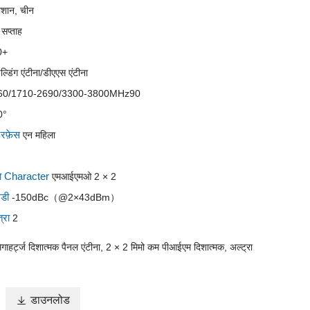
ोशान, चीन
 सप्ताह
0+
ल्डिंग एंटीना/डीएएस एंटीना
60/1710-2690/3300-3800MHz90
0°
टरफ़ेस
एन महिला
षता Character
एमआईएमओ 2 × 2
मडी
-150dBc（@2×43dBm）
्रा
2
गाहर्ट्ज दिशात्मक पैनल एंटीना, 2 × 2 मिमो कम पीआईएम दिशात्मक, अल्ट्रा

डाउनलोड