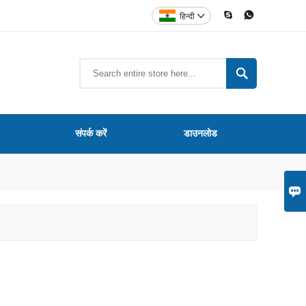


हिन्दी


संपर्क करें
डाउनलोड
