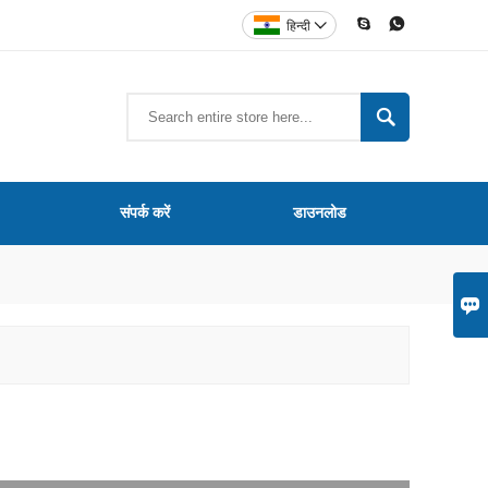


हिन्दी


संपर्क करें
डाउनलोड
