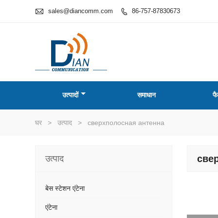

sales@diancomm.com
86-757-87830673

उत्पादों
समाधान
फै
घर
>
उत्पाद
>
сверхполосная антенна
све
उत्पाद
बेस स्टेशन एंटेना
एंटेना