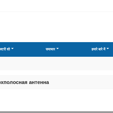
क्टरी शो
समाचार
हमारे बारे में
рхполосная антенна